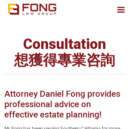
Consultation
想獲得專業咨詢
Attorney Daniel Fong provides
professional advice on
effective estate planning!
Mr. Fong has been serving Southern California for more